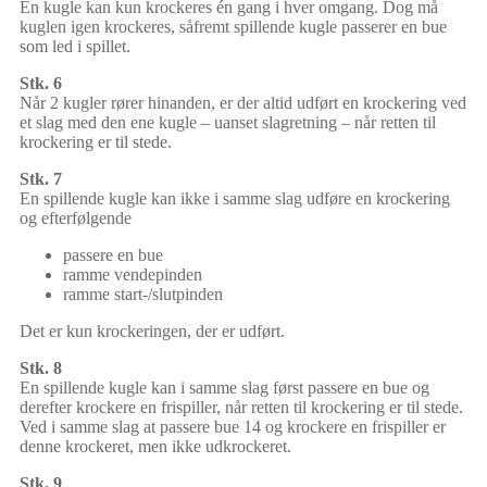
En kugle kan kun krockeres én gang i hver omgang. Dog må
kuglen igen krockeres, såfremt spillende kugle passerer en bue
som led i spillet.
Stk. 6
Når 2 kugler rører hinanden, er der altid udført en krockering ved
et slag med den ene kugle – uanset slagretning – når retten til
krockering er til stede.
Stk. 7
En spillende kugle kan ikke i samme slag udføre en krockering
og efterfølgende
passere en bue
ramme vendepinden
ramme start-/slutpinden
Det er kun krockeringen, der er udført.
Stk. 8
En spillende kugle kan i samme slag først passere en bue og
derefter krockere en frispiller, når retten til krockering er til stede.
Ved i samme slag at passere bue 14 og krockere en frispiller er
denne krockeret, men ikke udkrockeret.
Stk. 9