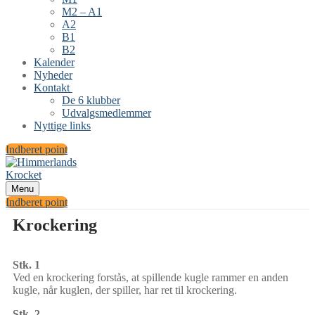
M2 – A1
A2
B1
B2
Kalender
Nyheder
Kontakt
De 6 klubber
Udvalgsmedlemmer
Nyttige links
Indberet point
Menu
Indberet point
Krockering
Stk. 1
Ved en krockering forstås, at spillende kugle rammer en anden
kugle, når kuglen, der spiller, har ret til krockering.
Stk. 2