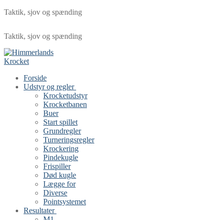
Taktik, sjov og spænding
Taktik, sjov og spænding
Forside
Udstyr og regler
Krocketudstyr
Krocketbanen
Buer
Start spillet
Grundregler
Turneringsregler
Krockering
Pindekugle
Frispiller
Død kugle
Lægge for
Diverse
Pointsystemet
Resultater
M1