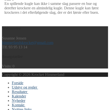
En spillende kugle kan ikke i samme slag passere en bue og
derefter krockere en almindelig kugle. Denne kugle kan først
krockeres i det efterfølgende slag, der er det første efter buen.
Webmaster
Susanne Jensen
himmerlandskrocket@gmail.com
Tlf. 93 95 13 14
Besøgstæller
Visits: 0
Copyright © 2026 Krocket Himmerland
Forside
Udstyr og regler
Resultater
Krocketudstyr
Kalender
Krocketbanen
M1
Nyheder
Buer
M2 – A1
Kontakt
Start spillet
A2
Nyttige links
Grundregler
B1
De 6 klubber