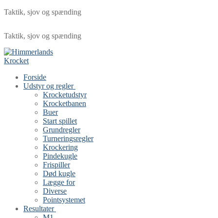
Taktik, sjov og spænding
Taktik, sjov og spænding
Forside
Udstyr og regler
Krocketudstyr
Krocketbanen
Buer
Start spillet
Grundregler
Turneringsregler
Krockering
Pindekugle
Frispiller
Død kugle
Lægge for
Diverse
Pointsystemet
Resultater
M1