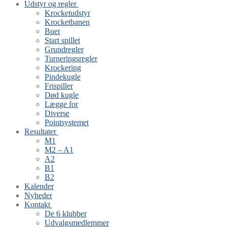
Udstyr og regler
Krocketudstyr
Krocketbanen
Buer
Start spillet
Grundregler
Turneringsregler
Krockering
Pindekugle
Frispiller
Død kugle
Lægge for
Diverse
Pointsystemet
Resultater
M1
M2 – A1
A2
B1
B2
Kalender
Nyheder
Kontakt
De 6 klubber
Udvalgsmedlemmer