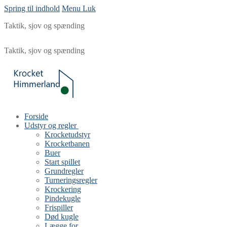
Spring til indhold
Menu
Luk
Taktik, sjov og spænding
Taktik, sjov og spænding
Forside
Udstyr og regler
Krocketudstyr
Krocketbanen
Buer
Start spillet
Grundregler
Turneringsregler
Krockering
Pindekugle
Frispiller
Død kugle
Lægge for