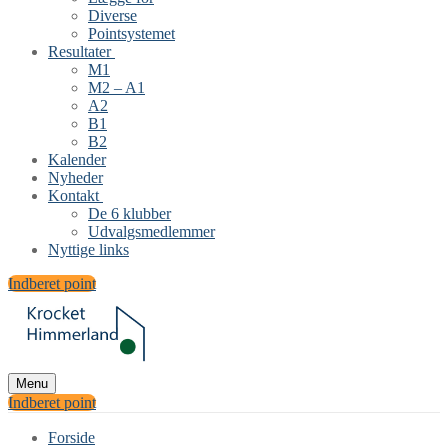
Diverse
Pointsystemet
Resultater
M1
M2 – A1
A2
B1
B2
Kalender
Nyheder
Kontakt
De 6 klubber
Udvalgsmedlemmer
Nyttige links
Indberet point
Menu
Indberet point
Forside