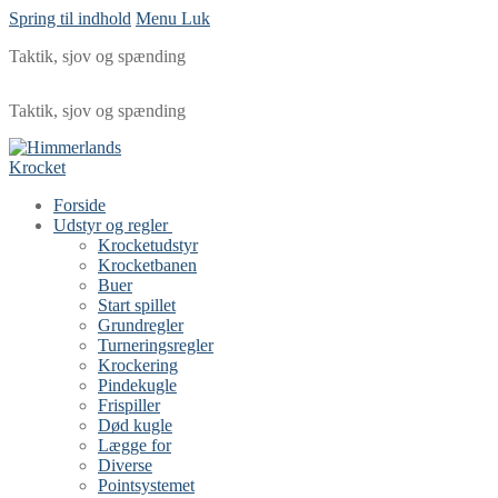
Spring til indhold
Menu
Luk
Taktik, sjov og spænding
Taktik, sjov og spænding
Forside
Udstyr og regler
Krocketudstyr
Krocketbanen
Buer
Start spillet
Grundregler
Turneringsregler
Krockering
Pindekugle
Frispiller
Død kugle
Lægge for
Diverse
Pointsystemet