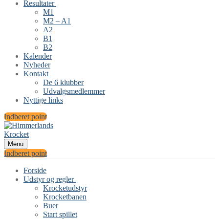
Resultater
M1
M2 – A1
A2
B1
B2
Kalender
Nyheder
Kontakt
De 6 klubber
Udvalgsmedlemmer
Nyttige links
Indberet point
Menu
Indberet point
Forside
Udstyr og regler
Krocketudstyr
Krocketbanen
Buer
Start spillet