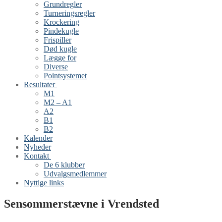
Grundregler
Turneringsregler
Krockering
Pindekugle
Frispiller
Død kugle
Lægge for
Diverse
Pointsystemet
Resultater
M1
M2 – A1
A2
B1
B2
Kalender
Nyheder
Kontakt
De 6 klubber
Udvalgsmedlemmer
Nyttige links
Sensommerstævne i Vrendsted